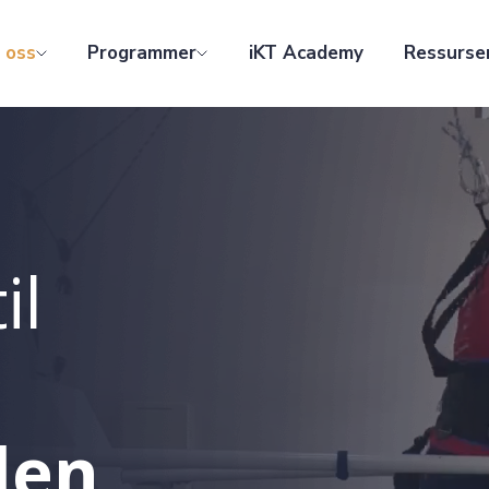
 oss
Programmer
iKT Academy
Ressurse
il
den