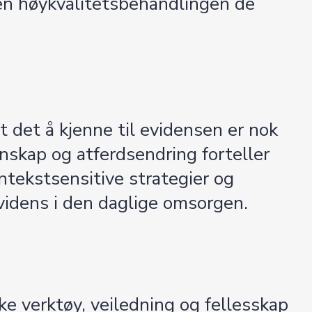
den høykvalitetsbehandlingen de
at det å kjenne til evidensen er nok
enskap og atferdsendring forteller
ntekstsensitive strategier og
videns i den daglige omsorgen.
e verktøy, veiledning og fellesskap