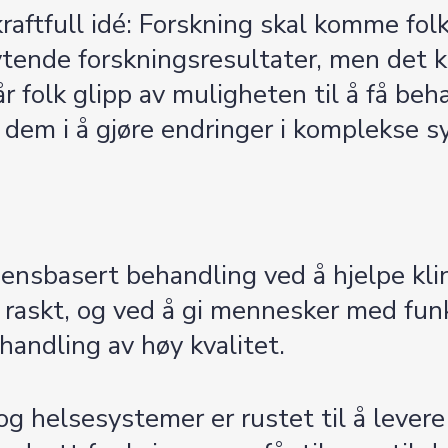
aftfull idé: Forskning skal komme folk t
tende forskningsresultater, men det kan
r folk glipp av muligheten til å få beh
r dem i å gjøre endringer i komplekse s
idensbasert behandling ved å hjelpe kl
 raskt, og ved å gi mennesker med fu
handling av høy kvalitet.
 og helsesystemer er rustet til å lever