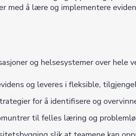
oner med å lære og implementere eviden
sasjoner og helsesystemer over hele v
idens og leveres i fleksible, tilgjenge
ategier for å identifisere og overvinne
untrer til felles læring og probleml
sitetsbygging slik at teamene kan opp