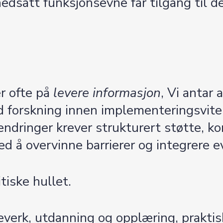
edsatt funksjonsevne får tilgang til 
r ofte på
levere informasjon
, Vi antar 
med forskning innen implementeringsvit
endringer krever strukturert støtte, ko
 å overvinne barrierer og integrere e
itiske hullet.
erk, utdanning og opplæring, praktisk