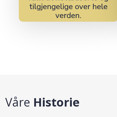
tilgjengelige over hele
verden.
Våre
Historie