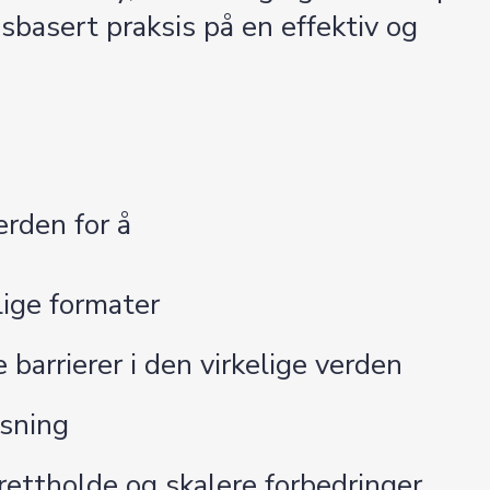
sbasert praksis på en effektiv og
erden for å
lige formater
 barrierer i den virkelige verden
øsning
rettholde og skalere forbedringer