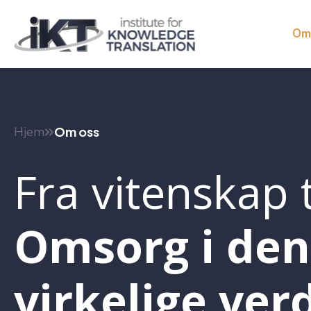
Om
Hjem
Om oss
Fra vitenskap t
Omsorg i den
virkelige ver