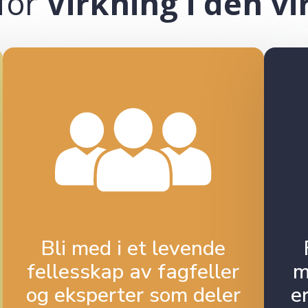
for
Virkning i den v
Bli med i et levende
fellesskap av fagfeller
m
og eksperter som deler
e