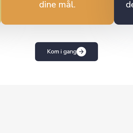
dine mål.
d
Kom i gang