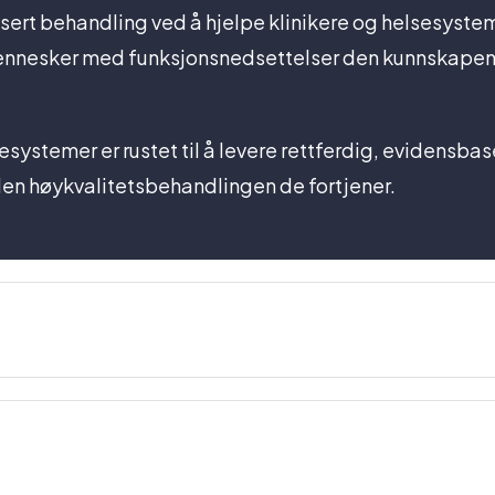
asert behandling ved å hjelpe klinikere og helsesys
mennesker med funksjonsnedsettelser den kunnskapen 
sesystemer er rustet til å levere rettferdig, evidensba
den høykvalitetsbehandlingen de fortjener.