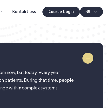
r
Kontakt oss
Course Login
NB
om now, but today. Every year,
ch patients. During that time, people
hange within complex systems.