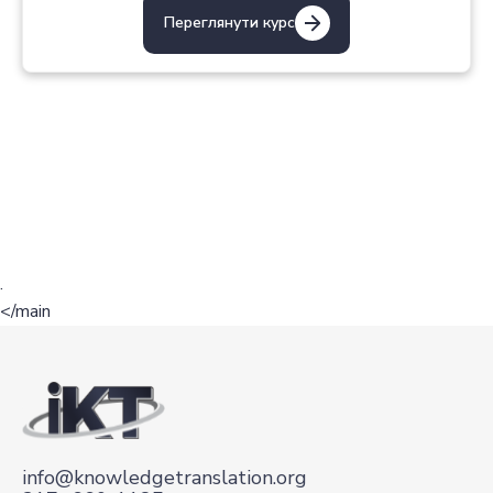
Переглянути курс
.
</main
info@knowledgetranslation.org